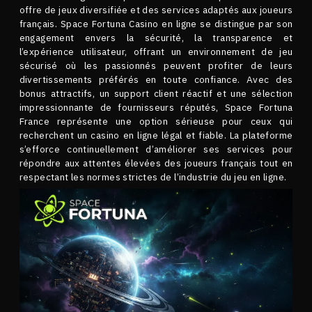
offre de jeux diversifiée et des services adaptés aux joueurs
français. Space Fortuna Casino en ligne se distingue par son
engagement envers la sécurité, la transparence et
l’expérience utilisateur, offrant un environnement de jeu
sécurisé où les passionnés peuvent profiter de leurs
divertissements préférés en toute confiance. Avec des
bonus attractifs, un support client réactif et une sélection
impressionnante de fournisseurs réputés, Space Fortuna
France représente une option sérieuse pour ceux qui
recherchent un casino en ligne légal et fiable. La plateforme
s’efforce continuellement d’améliorer ses services pour
répondre aux attentes élevées des joueurs français tout en
respectant les normes strictes de l’industrie du jeu en ligne.