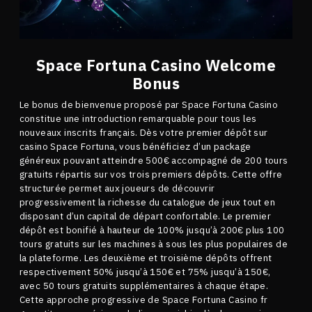
Space Fortuna Casino Welcome
Bonus
Le bonus de bienvenue proposé par Space Fortuna Casino
constitue une introduction remarquable pour tous les
nouveaux inscrits français. Dès votre premier dépôt sur
casino Space Fortuna, vous bénéficiez d’un package
généreux pouvant atteindre 500€ accompagné de 200 tours
gratuits répartis sur vos trois premiers dépôts. Cette offre
structurée permet aux joueurs de découvrir
progressivement la richesse du catalogue de jeux tout en
disposant d’un capital de départ confortable. Le premier
dépôt est bonifié à hauteur de 100% jusqu’à 200€ plus 100
tours gratuits sur les machines à sous les plus populaires de
la plateforme. Les deuxième et troisième dépôts offrent
respectivement 50% jusqu’à 150€ et 75% jusqu’à 150€,
avec 50 tours gratuits supplémentaires à chaque étape.
Cette approche progressive de Space Fortuna Casino fr