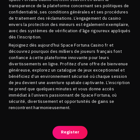
transparence de la plateforme concernant ses politiques de
confidentialité, ses conditions générales et ses procédures
de traitement des réclamations. L’engagement du casino
envers la protection des mineurs est également exemplaire,
avec des systèmes de vérification d’âge rigoureux appliqués
dès l’inscription.
Rejoignez dès aujourd’hui Space Fortuna Casino fr et
découvrez pourquoi des milliers de joueurs français font
confiance à cette plateforme innovante pour leurs
divertissements en ligne. Profitez d’une offre de bienvenue
généreuse, explorez un catalogue de jeux exceptionnel et
bénéficiez d’un environnement sécurisé où chaque session
de jeu devient une aventure spatiale captivante. L’inscription
ne prend que quelques minutes et vous donne accès
immédiat à l’univers passionnant de Space Fortuna, où
sécurité, divertissement et opportunités de gains se
rencontrent harmonieusement.
Register