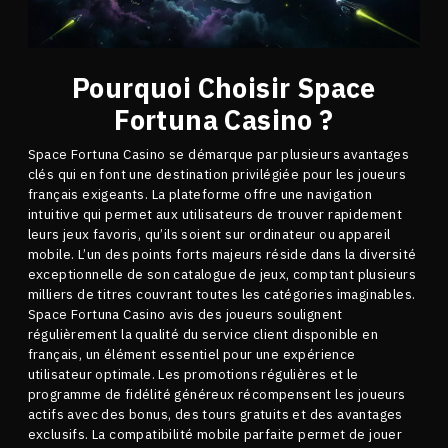
Pourquoi Choisir Space
Fortuna Casino ?
Space Fortuna Casino se démarque par plusieurs avantages
clés qui en font une destination privilégiée pour les joueurs
français exigeants. La plateforme offre une navigation
intuitive qui permet aux utilisateurs de trouver rapidement
leurs jeux favoris, qu’ils soient sur ordinateur ou appareil
mobile. L’un des points forts majeurs réside dans la diversité
exceptionnelle de son catalogue de jeux, comptant plusieurs
milliers de titres couvrant toutes les catégories imaginables.
Space Fortuna Casino avis des joueurs soulignent
régulièrement la qualité du service client disponible en
français, un élément essentiel pour une expérience
utilisateur optimale. Les promotions régulières et le
programme de fidélité généreux récompensent les joueurs
actifs avec des bonus, des tours gratuits et des avantages
exclusifs. La compatibilité mobile parfaite permet de jouer