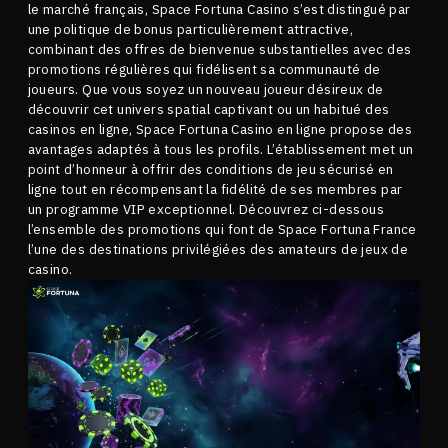
le marché français, Space Fortuna Casino s’est distingué par
une politique de bonus particulièrement attractive,
combinant des offres de bienvenue substantielles avec des
promotions régulières qui fidélisent sa communauté de
joueurs. Que vous soyez un nouveau joueur désireux de
découvrir cet univers spatial captivant ou un habitué des
casinos en ligne, Space Fortuna Casino en ligne propose des
avantages adaptés à tous les profils. L’établissement met un
point d’honneur à offrir des conditions de jeu sécurisé en
ligne tout en récompensant la fidélité de ses membres par
un programme VIP exceptionnel. Découvrez ci-dessous
l’ensemble des promotions qui font de Space Fortuna France
l’une des destinations privilégiées des amateurs de jeux de
casino.