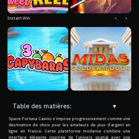
Instant Win
<
>
Play now
Play now
Table des matières:
Play now
Play now
Space Fortuna Casino s’impose progressivement comme une
destination de choix pour les amateurs de jeux d’argent en
ligne en France. Cette plateforme moderne combine une
interface élégante inspirée de l’univers spatial avec une