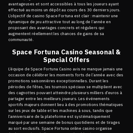
avantageuses et sont accessibles à tous les joueurs ayant
effectué au moins un dépôt au cours des 30 derniers jours.
L’objectif de casino Space Fortuna est clair : maintenir une
dynamique de jeu attractive tout au long de l’année en
proposant des avantages concrets et réguliers qui
augmentent réellement les chances de gains de sa
communauté.
Space Fortuna Casino Seasonal &
Special Offers
L’équipe de Space Fortuna Casino avis ne manque jamais une
occasion de célébrer les moments forts de l’année avec des
promotions saisonnières exceptionnelles. Durant les
périodes de fêtes, les tournois spéciaux se multiplient avec
des cagnottes pouvant atteindre plusieurs milliers d’euros à
partager entre les meilleurs joueurs. Les événements
sportifs majeurs donnent lieu à des promotions thématiques
sur les jeux de table et les machines à sous, tandis que
l’anniversaire de la plateforme est systématiquement
marqué par une semaine de bonus quotidiens et de tirages
au sort exclusifs. Space Fortuna online casino organise