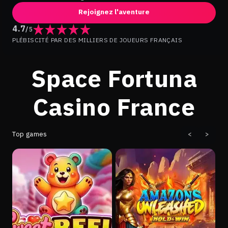
Rejoignez l'aventure
4.7
/
5
PLÉBISCITÉ PAR DES MILLIERS DE JOUEURS FRANÇAIS
Space Fortuna
Casino France
Top games
<
>