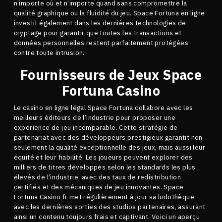
n’importe où et n’importe quand sans compromettre la
qualité graphique ou la fluidité du jeu. Space Fortuna en ligne
investit également dans les dernières technologies de
cryptage pour garantir que toutes les transactions et
données personnelles restent parfaitement protégées
contre toute intrusion.
Fournisseurs de Jeux Space
Fortuna Casino
Le casino en ligne légal Space Fortuna collabore avec les
meilleurs éditeurs de l’industrie pour proposer une
expérience de jeu incomparable. Cette stratégie de
partenariat avec des développeurs prestigieux garantit non
seulement la qualité exceptionnelle des jeux, mais aussi leur
équité et leur fiabilité. Les joueurs peuvent explorer des
milliers de titres développés selon les standards les plus
élevés de l’industrie, avec des taux de redistribution
certifiés et des mécaniques de jeu innovantes. Space
Fortuna Casino fr met régulièrement à jour sa ludothèque
avec les dernières sorties des studios partenaires, assurant
ainsi un contenu toujours frais et captivant. Voici un aperçu