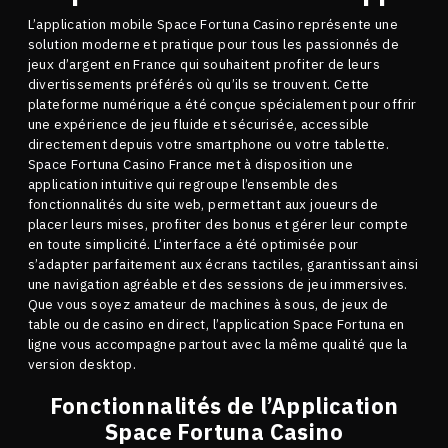
L’application mobile Space Fortuna Casino représente une
solution moderne et pratique pour tous les passionnés de
jeux d’argent en France qui souhaitent profiter de leurs
divertissements préférés où qu’ils se trouvent. Cette
plateforme numérique a été conçue spécialement pour offrir
une expérience de jeu fluide et sécurisée, accessible
directement depuis votre smartphone ou votre tablette.
Space Fortuna Casino France met à disposition une
application intuitive qui regroupe l’ensemble des
fonctionnalités du site web, permettant aux joueurs de
placer leurs mises, profiter des bonus et gérer leur compte
en toute simplicité. L’interface a été optimisée pour
s’adapter parfaitement aux écrans tactiles, garantissant ainsi
une navigation agréable et des sessions de jeu immersives.
Que vous soyez amateur de machines à sous, de jeux de
table ou de casino en direct, l’application Space Fortuna en
ligne vous accompagne partout avec la même qualité que la
version desktop.
Fonctionnalités de l’Application
Space Fortuna Casino