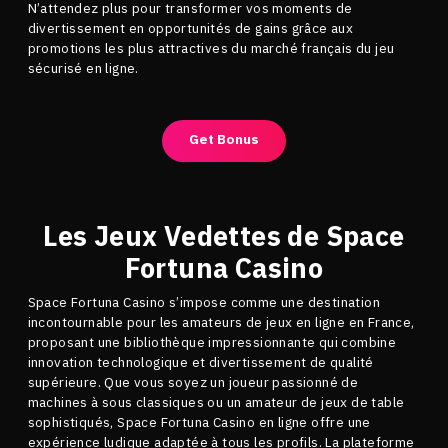
N’attendez plus pour transformer vos moments de
divertissement en opportunités de gains grâce aux
promotions les plus attractives du marché français du jeu
sécurisé en ligne.
Get Bonus
Les Jeux Vedettes de Space
Fortuna Casino
Space Fortuna Casino s’impose comme une destination
incontournable pour les amateurs de jeux en ligne en France,
proposant une bibliothèque impressionnante qui combine
innovation technologique et divertissement de qualité
supérieure. Que vous soyez un joueur passionné de
machines à sous classiques ou un amateur de jeux de table
sophistiqués, Space Fortuna Casino en ligne offre une
expérience ludique adaptée à tous les profils. La plateforme