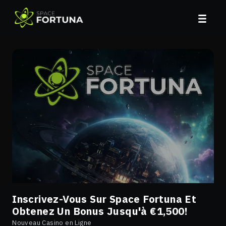
Inscrivez-Vous Sur Space Fortuna Et
Obtenez Un Bonus Jusqu'à €1,500!
Nouveau Casino en Ligne