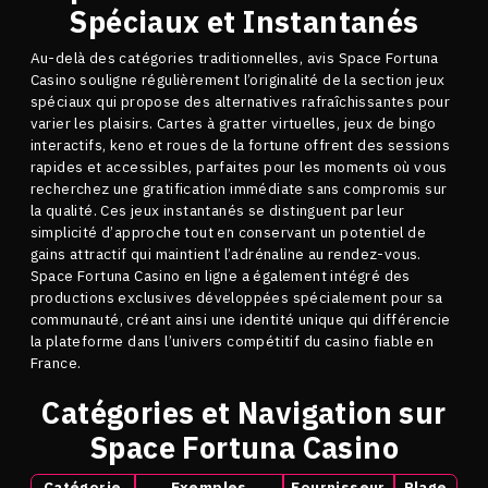
Spéciaux et Instantanés
Au-delà des catégories traditionnelles, avis Space Fortuna
Casino souligne régulièrement l’originalité de la section jeux
spéciaux qui propose des alternatives rafraîchissantes pour
varier les plaisirs. Cartes à gratter virtuelles, jeux de bingo
interactifs, keno et roues de la fortune offrent des sessions
rapides et accessibles, parfaites pour les moments où vous
recherchez une gratification immédiate sans compromis sur
la qualité. Ces jeux instantanés se distinguent par leur
simplicité d’approche tout en conservant un potentiel de
gains attractif qui maintient l’adrénaline au rendez-vous.
Space Fortuna Casino en ligne a également intégré des
productions exclusives développées spécialement pour sa
communauté, créant ainsi une identité unique qui différencie
la plateforme dans l’univers compétitif du casino fiable en
France.
Catégories et Navigation sur
Space Fortuna Casino