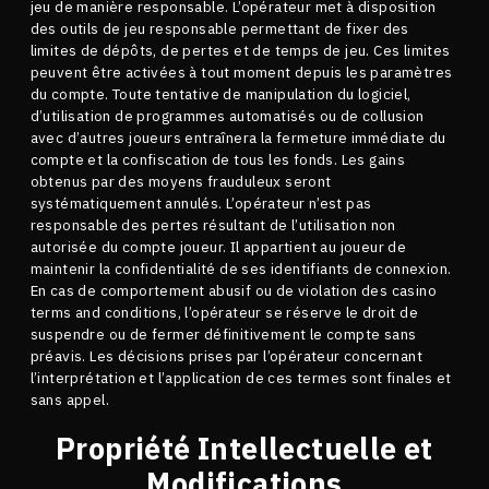
jeu de manière responsable. L’opérateur met à disposition
des outils de jeu responsable permettant de fixer des
limites de dépôts, de pertes et de temps de jeu. Ces limites
peuvent être activées à tout moment depuis les paramètres
du compte. Toute tentative de manipulation du logiciel,
d’utilisation de programmes automatisés ou de collusion
avec d’autres joueurs entraînera la fermeture immédiate du
compte et la confiscation de tous les fonds. Les gains
obtenus par des moyens frauduleux seront
systématiquement annulés. L’opérateur n’est pas
responsable des pertes résultant de l’utilisation non
autorisée du compte joueur. Il appartient au joueur de
maintenir la confidentialité de ses identifiants de connexion.
En cas de comportement abusif ou de violation des casino
terms and conditions, l’opérateur se réserve le droit de
suspendre ou de fermer définitivement le compte sans
préavis. Les décisions prises par l’opérateur concernant
l’interprétation et l’application de ces termes sont finales et
sans appel.
Propriété Intellectuelle et
Modifications