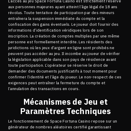
L’accès au jeu Space Fortuna Casino est strictement réservé
aux personnes majeures ayant atteint l’âge légal de 18 ans
révolus. Toute tentative de participation par des mineurs
entraînera la suspension immédiate du compte et la
confiscation des gains éventuels. Le joueur doit fournir des
informations d’identification véridiques lors de son
inscription. La création de comptes multiples par une même
personne est formellement interdite. Les résidents des
juridictions où les jeux d’argent en ligne sont prohibés ne
peuvent pas accéder au jeu. Il incombe au joueur de vérifier
la législation applicable dans son pays de résidence avant
toute participation. L’opérateur se réserve le droit de
demander des documents justificatifs à tout moment pour
confirmer l’identité et l’âge du joueur. Le non-respect de ces
exigences peut entraîner la fermeture du compte et
l’annulation des transactions en cours.
Mécanismes de Jeu et
Paramètres Techniques
Le fonctionnement de Space Fortuna Casino repose sur un
générateur de nombres aléatoires certifié garantissant