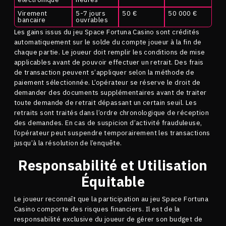
Virement
5-7 jours
50 €
50 000 €
bancaire
ouvrables
Les gains issus du jeu Space Fortuna Casino sont crédités
automatiquement sur le solde du compte joueur à la fin de
chaque partie. Le joueur doit remplir les conditions de mise
applicables avant de pouvoir effectuer un retrait. Des frais
de transaction peuvent s’appliquer selon la méthode de
paiement sélectionnée. L’opérateur se réserve le droit de
demander des documents supplémentaires avant de traiter
toute demande de retrait dépassant un certain seuil. Les
retraits sont traités dans l’ordre chronologique de réception
des demandes. En cas de suspicion d’activité frauduleuse,
l’opérateur peut suspendre temporairement les transactions
jusqu’à la résolution de l’enquête.
Responsabilité et Utilisation
Équitable
Le joueur reconnaît que la participation au jeu Space Fortuna
Casino comporte des risques financiers. Il est de la
responsabilité exclusive du joueur de gérer son budget de